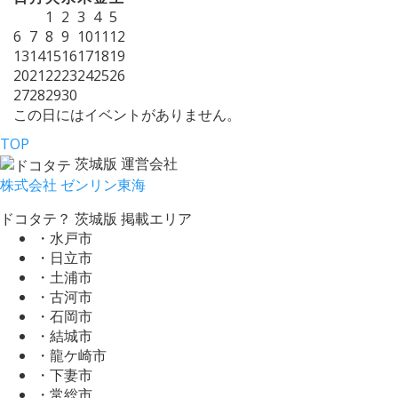
1
2
3
4
5
6
7
8
9
10
11
12
13
14
15
16
17
18
19
20
21
22
23
24
25
26
27
28
29
30
この日にはイベントがありません。
TOP
茨城版 運営会社
株式会社 ゼンリン東海
ドコタテ？ 茨城版 掲載エリア
・水戸市
・日立市
・土浦市
・古河市
・石岡市
・結城市
・龍ケ崎市
・下妻市
・常総市