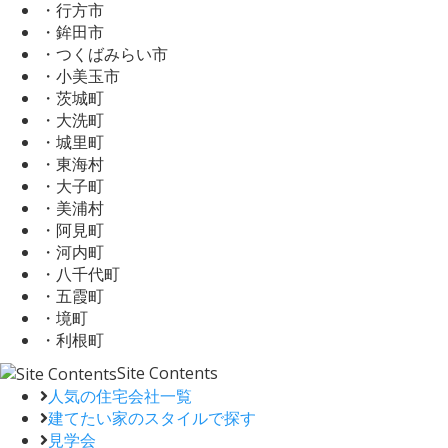
・行方市
・鉾田市
・つくばみらい市
・小美玉市
・茨城町
・大洗町
・城里町
・東海村
・大子町
・美浦村
・阿見町
・河内町
・八千代町
・五霞町
・境町
・利根町
Site Contents
人気の住宅会社一覧
建てたい家のスタイルで探す
見学会