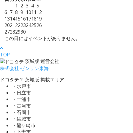
1
2
3
4
5
6
7
8
9
10
11
12
13
14
15
16
17
18
19
20
21
22
23
24
25
26
27
28
29
30
この日にはイベントがありません。
TOP
茨城版 運営会社
株式会社 ゼンリン東海
ドコタテ？ 茨城版 掲載エリア
・水戸市
・日立市
・土浦市
・古河市
・石岡市
・結城市
・龍ケ崎市
・下妻市