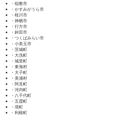
・稲敷市
・かすみがうら市
・桜川市
・神栖市
・行方市
・鉾田市
・つくばみらい市
・小美玉市
・茨城町
・大洗町
・城里町
・東海村
・大子町
・美浦村
・阿見町
・河内町
・八千代町
・五霞町
・境町
・利根町