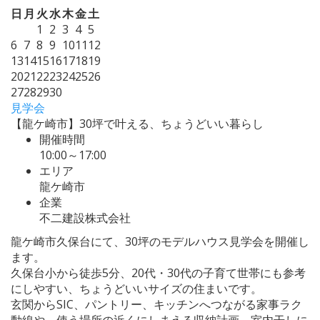
日
月
火
水
木
金
土
1
2
3
4
5
6
7
8
9
10
11
12
13
14
15
16
17
18
19
20
21
22
23
24
25
26
27
28
29
30
見学会
【龍ケ崎市】30坪で叶える、ちょうどいい暮らし
開催時間
10:00～17:00
エリア
龍ケ崎市
企業
不二建設株式会社
龍ケ崎市久保台にて、30坪のモデルハウス見学会を開催し
ます。
久保台小から徒歩5分、20代・30代の子育て世帯にも参考
にしやすい、ちょうどいいサイズの住まいです。
玄関からSIC、パントリー、キッチンへつながる家事ラク
動線や、使う場所の近くにしまえる収納計画、室内干しに